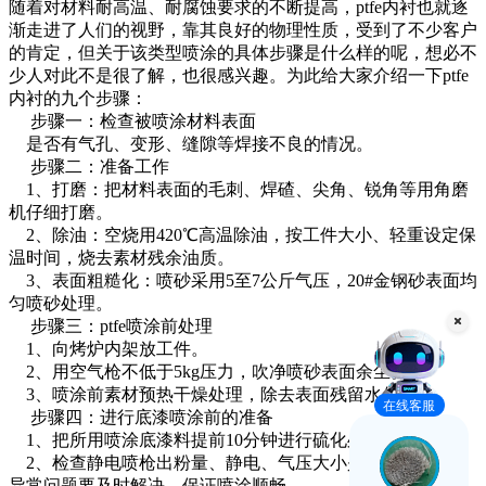
随着对材料耐高温、耐腐蚀要求的不断提高，ptfe内衬也就逐
渐走进了人们的视野，靠其良好的物理性质，受到了不少客户
的肯定，但关于该类型喷涂的具体步骤是什么样的呢，想必不
少人对此不是很了解，也很感兴趣。为此给大家介绍一下ptfe
内衬的九个步骤：
步骤一：检查被喷涂材料表面
是否有气孔、变形、缝隙等焊接不良的情况。
步骤二：准备工作
1、打磨：把材料表面的毛刺、焊碴、尖角、锐角等用角磨
机仔细打磨。
2、除油：空烧用420℃高温除油，按工件大小、轻重设定保
温时间，烧去素材残余油质。
3、表面粗糙化：喷砂采用5至7公斤气压，20#金钢砂表面均
匀喷砂处理。
步骤三：ptfe喷涂前处理
1、向烤炉内架放工件。
2、用空气枪不低于5kg压力，吹净喷砂表面余尘。
3、喷涂前素材预热干燥处理，除去表面残留水份。
在线客服
步骤四：进行底漆喷涂前的准备
1、把所用喷涂底漆料提前10分钟进行硫化处理。
2、检查静电喷枪出粉量、静电、气压大小是否正常，如有
异常问题要及时解决，保证喷涂顺畅。