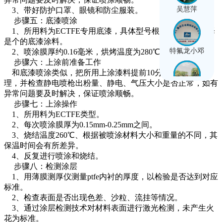
吴慧萍
3、带好防护口罩、眼镜和防尘服装。
步骤五：底漆喷涂
1、所用料为ECTFE专用底漆，具体型号根据客户要求选择
是个的底漆涂料。
特氟龙小邓
2、喷涂膜厚约0.16毫米，烘烤温度为280℃。
步骤六：上涂前准备工作
和底漆喷涂类似，把所用上涂漆料提前10分钟进行硫化处
理，并检查静电喷枪出粉量、静电、气压大小是否正常，如有
龙艳巧
异常问题要及时解决，保证喷涂顺畅。
步骤七：上涂操作
1、所用料为ECTFE类型。
2、每次喷涂膜厚为0.15mm-0.25mm之间。
邓光彩
3、烧结温度260℃、根据被喷涂材料大小和重量的不同，其
保温时间会有所差异。
4、反复进行喷涂和烧结。
步骤八：检测涂层
吴庆周
1、用薄膜测厚仪测量ptfe内衬的厚度，以检验是否达到对应
标准。
2、检查表面是否出现色差、沙粒、流挂等情况。
3、通过涂层检测技术对材料表面进行激光检测，未产生火
花为标准。