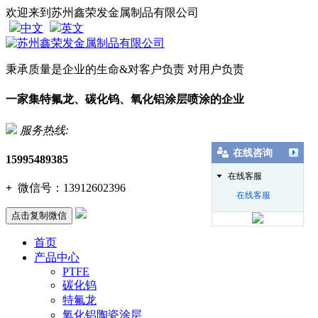
欢迎来到苏州鑫荣发金属制品有限公司
中文
英文
秉承质量是企业的生命&对客户负责 对用户负责
一家集特氟龙、碳化钨、氧化铝涂层喷涂的企业
服务热线:
在线咨询
15995489385
在线客服
+
微信号：
13912602396
在线客服
点击复制微信
首页
产品中心
PTFE
碳化钨
特氟龙
氧化铝陶瓷涂层