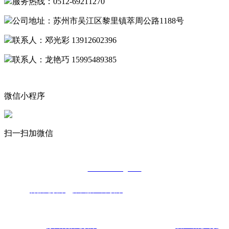
服务热线：0512-69211270
公司地址：苏州市吴江区黎里镇萃周公路1188号
联系人：邓光彩 13912602396
联系人：龙艳巧 15995489385
微信小程序
扫一扫加微信
Copyright © 2022
特氟龙喷涂厂家-
苏州鑫荣发金属制品有限公司
www.xinrongfa.cn
主营：
特氟龙喷涂
，
聚四氟乙烯喷涂
，碳化钨喷涂，氧化铝
喷涂，
陶
瓷喷涂
热门搜索：
苏州特氟龙喷涂
，江苏聚四氟乙烯喷涂，
浙江碳化钨喷