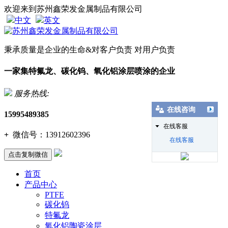
欢迎来到苏州鑫荣发金属制品有限公司
中文
英文
秉承质量是企业的生命&对客户负责 对用户负责
一家集特氟龙、碳化钨、氧化铝涂层喷涂的企业
服务热线:
在线咨询
15995489385
在线客服
+
微信号：
13912602396
在线客服
点击复制微信
首页
产品中心
PTFE
碳化钨
特氟龙
氧化铝陶瓷涂层