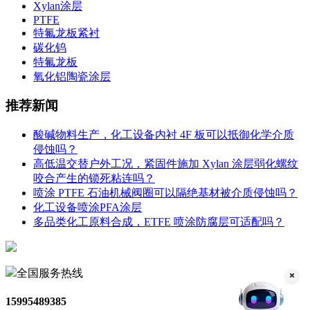
Xylan涂层
PTFE
特氟龙板紧衬
碳化钨
特氟龙板
氧化铝陶瓷涂层
推荐新闻
酸碱物料生产，化工设备内衬 4F 板可以抵御化学介质
侵蚀吗？
高低温交替户外工况，紧固件施加 Xylan 涂层弱化螺纹
咬合产生的锁死粘连吗？
喷涂 PTFE 石油机械阀圈可以隔绝基材被介质侵蚀吗？
化工设备喷涂PFA涂层
多品类化工原料合成，ETFE 喷涂防腐层可适配吗？
全国服务热线
15995489385