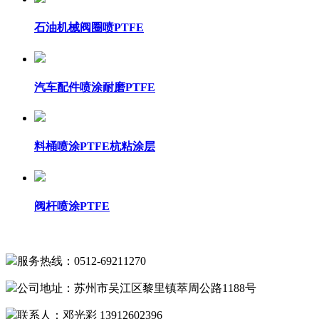
石油机械阀圈喷PTFE
汽车配件喷涂耐磨PTFE
料桶喷涂PTFE杭粘涂层
阀杆喷涂PTFE
服务热线：0512-69211270
公司地址：苏州市吴江区黎里镇萃周公路1188号
联系人：邓光彩 13912602396