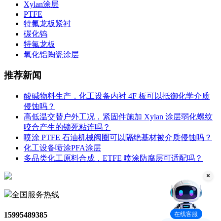
Xylan涂层
PTFE
特氟龙板紧衬
碳化钨
特氟龙板
氧化铝陶瓷涂层
推荐新闻
酸碱物料生产，化工设备内衬 4F 板可以抵御化学介质
侵蚀吗？
高低温交替户外工况，紧固件施加 Xylan 涂层弱化螺纹
咬合产生的锁死粘连吗？
喷涂 PTFE 石油机械阀圈可以隔绝基材被介质侵蚀吗？
化工设备喷涂PFA涂层
多品类化工原料合成，ETFE 喷涂防腐层可适配吗？
全国服务热线
在线客服
15995489385