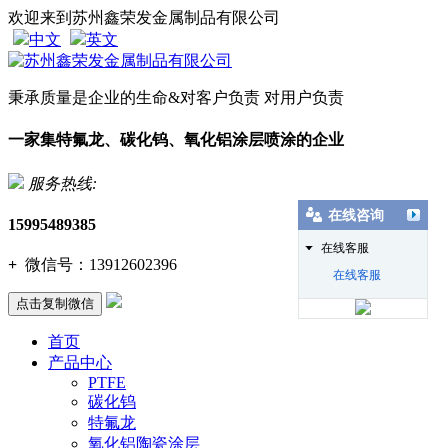
欢迎来到苏州鑫荣发金属制品有限公司
中文
英文
秉承质量是企业的生命&对客户负责 对用户负责
一家集特氟龙、碳化钨、氧化铝涂层喷涂的企业
服务热线:
在线咨询
15995489385
在线客服
+
微信号：
13912602396
在线客服
点击复制微信
首页
产品中心
PTFE
碳化钨
特氟龙
氧化铝陶瓷涂层