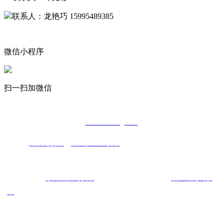
联系人：龙艳巧 15995489385
微信小程序
扫一扫加微信
Copyright © 2022
特氟龙喷涂厂家-
苏州鑫荣发金属制品有限公司
www.xinrongfa.cn
主营：
特氟龙喷涂
，
聚四氟乙烯喷涂
，碳化钨喷涂，氧化铝
喷涂，
陶
瓷喷涂
热门搜索：
苏州特氟龙喷涂
，江苏聚四氟乙烯喷涂，
浙江碳化钨喷
涂
，上海特氟龙喷涂，江苏氧化铝
喷涂，
上海
陶瓷喷涂，
江苏
特氟龙
喷涂