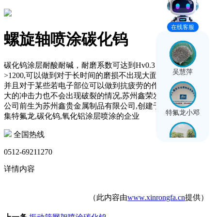
在线客服
螺旋轴喷涂碳化钨
碳化钨涂层耐酸耐碱，耐磨系数可达到Hv0.3（显微硬度）
吴慧萍
>1200,可以做到对于长时间的磨损不出现大面积的损伤情况，
并且对于某些若电子部位可以做到抗疲劳的作用,如果遭到强
大的冲击力也不会出现破裂的情况,苏州鑫荣发金属制品有限
公司前生为苏州鑫贵金属制品有限公司,创建于2008年,是一家
特氟龙小邓
集特氟龙,碳化钨,氧化铝涂层喷涂的企业
全国热线
0512-69211270
龙艳巧
详情内容
邓光彩
（此内容由
www.xinrongfa.cn
提供）