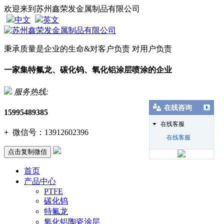
欢迎来到苏州鑫荣发金属制品有限公司
中文
英文
秉承质量是企业的生命&对客户负责 对用户负责
一家集特氟龙、碳化钨、氧化铝涂层喷涂的企业
服务热线:
在线咨询
15995489385
在线客服
+
微信号：
13912602396
在线客服
点击复制微信
首页
产品中心
PTFE
碳化钨
特氟龙
氧化铝陶瓷涂层