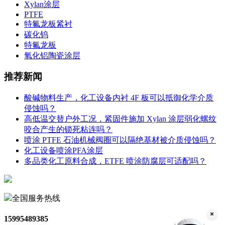
Xylan涂层
PTFE
特氟龙板紧衬
碳化钨
特氟龙板
氧化铝陶瓷涂层
推荐新闻
酸碱物料生产，化工设备内衬 4F 板可以抵御化学介质
侵蚀吗？
高低温交替户外工况，紧固件施加 Xylan 涂层弱化螺纹
咬合产生的锁死粘连吗？
喷涂 PTFE 石油机械阀圈可以隔绝基材被介质侵蚀吗？
化工设备喷涂PFA涂层
多品类化工原料合成，ETFE 喷涂防腐层可适配吗？
全国服务热线
15995489385